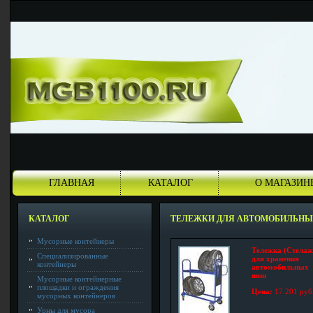
ГЛАВНАЯ
КАТАЛОГ
О МАГАЗИН
КАТАЛОГ
ТЕЛЕЖКИ ДЛЯ АВТОМОБИЛЬН
Мусорные контейнеры
Тележка (Стелаж
Специализированные
для хранения
контейнеры
автомобильных
шин
Мусорные контейнерные
площадки и ограждения
Цена:
17.201 руб
мусорных контейнеров
Урны для мусора