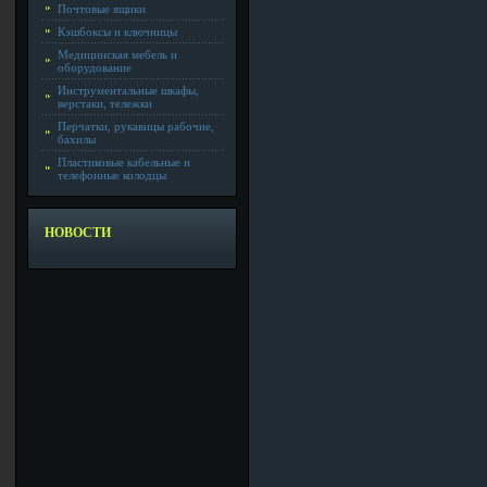
Почтовые ящики
Кэшбоксы и ключницы
Медицинская мебель и
оборудование
Инструментальные шкафы,
верстаки, тележки
Перчатки, рукавицы рабочие,
бахилы
Пластиковые кабельные и
телефонные колодцы
НОВОСТИ