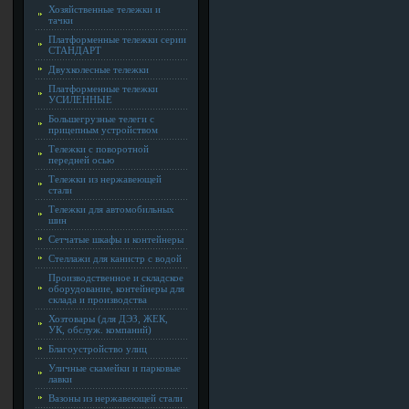
Хозяйственные тележки и
тачки
Платформенные тележки серии
СТАНДАРТ
Двухколесные тележки
Платформенные тележки
УСИЛЕННЫЕ
Большегрузные телеги с
прицепным устройством
Тележки с поворотной
передней осью
Тележки из нержавеющей
стали
Тележки для автомобильных
шин
Сетчатые шкафы и контейнеры
Стеллажи для канистр с водой
Производственное и складское
оборудование, контейнеры для
склада и производства
Хозтовары (для ДЭЗ, ЖЕК,
УК, обслуж. компаний)
Благоустройство улиц
Уличные скамейки и парковые
лавки
Вазоны из нержавеющей стали