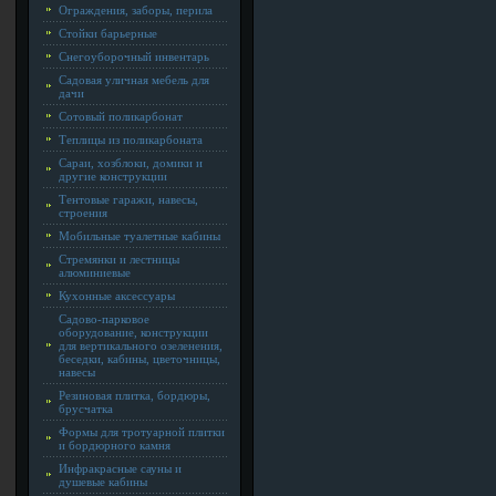
Ограждения, заборы, перила
Стойки барьерные
Снегоуборочный инвентарь
Садовая уличная мебель для
дачи
Сотовый поликарбонат
Теплицы из поликарбоната
Сараи, хозблоки, домики и
другие конструкции
Тентовые гаражи, навесы,
строения
Мобильные туалетные кабины
Стремянки и лестницы
алюминиевые
Кухонные аксессуары
Садово-парковое
оборудование, конструкции
для вертикального озеленения,
беседки, кабины, цветочницы,
навесы
Резиновая плитка, бордюры,
брусчатка
Формы для тротуарной плитки
и бордюрного камня
Инфракрасные сауны и
душевые кабины