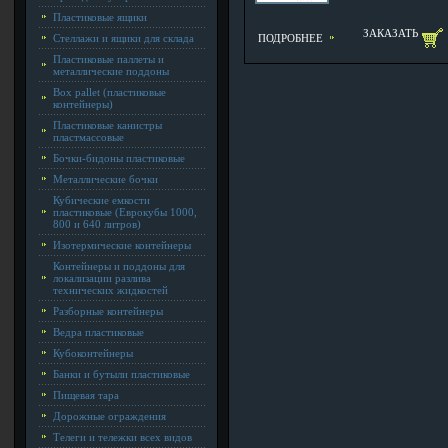
Пластиковые ящики
ЗАКАЗАТЬ
Стеллажи и ящики для склада
ПОДРОБНЕЕ
Пластиковые паллеты и
металлические поддоны
Box pallet (пластиковые
контейнеры)
Пластиковые канистры
пластмассовые
Бочки-бидоны пластиковые
Металлические бочки
Кубические емкости
пластиковые (Еврокубы 1000,
800 и 640 литров)
Изотермические контейнеры
Контейнеры и поддоны для
локализации разлива
технических жидкостей
Разборные контейнеры
Ведра пластиковые
Кубоконтейнеры
Банки и бутыли пластиковые
Пищевая тара
Дорожные ограждения
Телеги и тележки всех видов