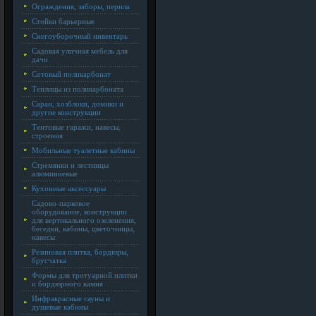
Ограждения, заборы, перила
Стойки барьерные
Снегоуборочный инвентарь
Садовая уличная мебель для
дачи
Сотовый поликарбонат
Теплицы из поликарбоната
Сараи, хозблоки, домики и
другие конструкции
Тентовые гаражи, навесы,
строения
Мобильные туалетные кабины
Стремянки и лестницы
алюминиевые
Кухонные аксессуары
Садово-парковое
оборудование, конструкции
для вертикального озеленения,
беседки, кабины, цветочницы,
навесы
Резиновая плитка, бордюры,
брусчатка
Формы для тротуарной плитки
и бордюрного камня
Инфракрасные сауны и
душевые кабины