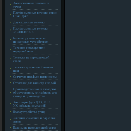
Хозяйственные тележки и
тачки
Платформенные тележки серии
СТАНДАРТ
Двухколесные тележки
Платформенные тележки
УСИЛЕННЫЕ
Большегрузные телеги с
прицепным устройством
Тележки с поворотной
передней осью
Тележки из нержавеющей
стали
Тележки для автомобильных
шин
Сетчатые шкафы и контейнеры
Стеллажи для канистр с водой
Производственное и складское
оборудование, контейнеры для
склада и производства
Хозтовары (для ДЭЗ, ЖЕК,
УК, обслуж. компаний)
Благоустройство улиц
Уличные скамейки и парковые
лавки
Вазоны из нержавеющей стали