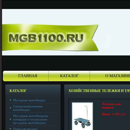
ГЛАВНАЯ
КАТАЛОГ
О МАГАЗИН
КАТАЛОГ
ХОЗЯЙСТВЕННЫЕ ТЕЛЕЖКИ И ТА
Мусорные контейнеры
Тележка для
Специализированные
ящиков
контейнеры
Цена:
4.000 руб.
Мусорные контейнерные
площадки и ограждения
мусорных контейнеров
Урны для мусора