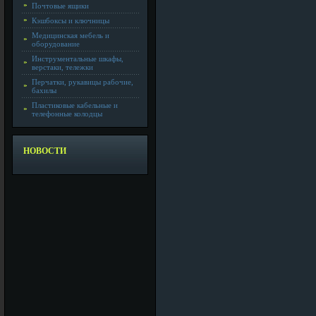
Почтовые ящики
Кэшбоксы и ключницы
Медицинская мебель и
оборудование
Инструментальные шкафы,
верстаки, тележки
Перчатки, рукавицы рабочие,
бахилы
Пластиковые кабельные и
телефонные колодцы
НОВОСТИ