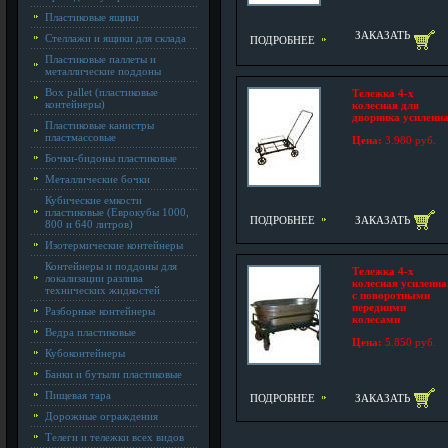
Пластиковые ящики
ЗАКАЗАТЬ
Стеллажи и ящики для склада
ПОДРОБНЕЕ
Пластиковые паллеты и
металлические поддоны
Box pallet (пластиковые
Тележка 4-х
контейнеры)
колесная для
дворника усиленн
Пластиковые канистры
пластмассовые
Цена:
3.980 руб.
Бочки-бидоны пластиковые
Металлические бочки
Кубические емкости
пластиковые (Еврокубы 1000,
ПОДРОБНЕЕ
ЗАКАЗАТЬ
800 и 640 литров)
Изотермические контейнеры
Контейнеры и поддоны для
Тележка 4-х
локализации разлива
колесная усиленна
технических жидкостей
с поворотными
передними
Разборные контейнеры
колесами
Ведра пластиковые
Цена:
5.850 руб.
Кубоконтейнеры
Банки и бутыли пластиковые
Пищевая тара
ПОДРОБНЕЕ
ЗАКАЗАТЬ
Дорожные ограждения
Телеги и тележки всех видов