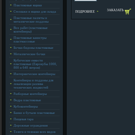
Пластиковые ящики
ЗАКАЗАТЬ
Стеллажи и ящики для склада
ПОДРОБНЕЕ
Пластиковые паллеты и
металлические поддоны
Box pallet (пластиковые
контейнеры)
Пластиковые канистры
пластмассовые
Бочки-бидоны пластиковые
Металлические бочки
Кубические емкости
пластиковые (Еврокубы 1000,
800 и 640 литров)
Изотермические контейнеры
Контейнеры и поддоны для
локализации разлива
технических жидкостей
Разборные контейнеры
Ведра пластиковые
Кубоконтейнеры
Банки и бутыли пластиковые
Пищевая тара
Дорожные ограждения
Телеги и тележки всех видов