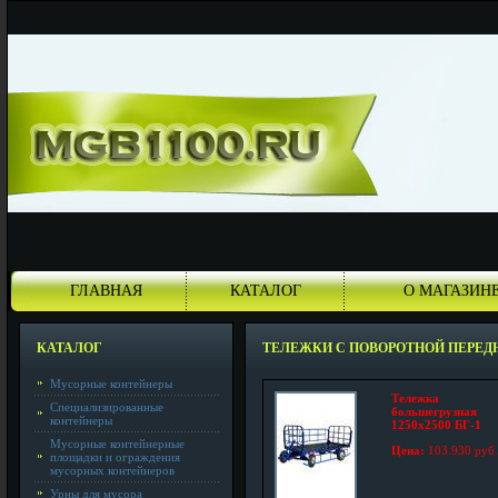
ГЛАВНАЯ
КАТАЛОГ
О МАГАЗИН
КАТАЛОГ
ТЕЛЕЖКИ С ПОВОРОТНОЙ ПЕРЕД
Мусорные контейнеры
Тележка
Специализированные
большегрузная
контейнеры
1250x2500 БГ-1
Мусорные контейнерные
Цена:
103.930 руб.
площадки и ограждения
мусорных контейнеров
Урны для мусора