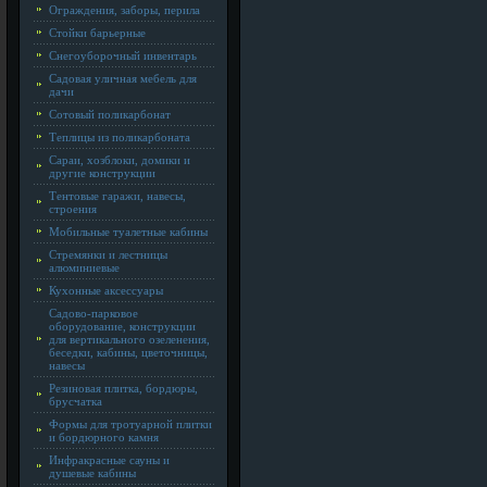
Ограждения, заборы, перила
Стойки барьерные
Снегоуборочный инвентарь
Садовая уличная мебель для
дачи
Сотовый поликарбонат
Теплицы из поликарбоната
Сараи, хозблоки, домики и
другие конструкции
Тентовые гаражи, навесы,
строения
Мобильные туалетные кабины
Стремянки и лестницы
алюминиевые
Кухонные аксессуары
Садово-парковое
оборудование, конструкции
для вертикального озеленения,
беседки, кабины, цветочницы,
навесы
Резиновая плитка, бордюры,
брусчатка
Формы для тротуарной плитки
и бордюрного камня
Инфракрасные сауны и
душевые кабины