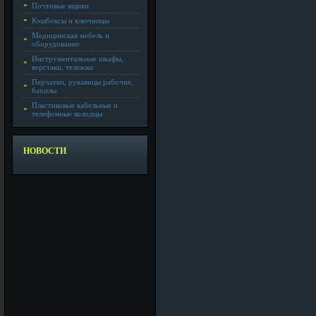
Почтовые ящики
Кэшбоксы и ключницы
Медицинская мебель и
оборудование
Инструментальные шкафы,
верстаки, тележки
Перчатки, рукавицы рабочие,
бахилы
Пластиковые кабельные и
телефонные колодцы
НОВОСТИ