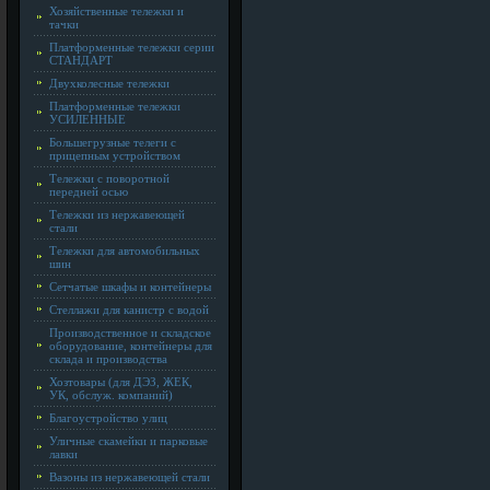
Хозяйственные тележки и
тачки
Платформенные тележки серии
СТАНДАРТ
Двухколесные тележки
Платформенные тележки
УСИЛЕННЫЕ
Большегрузные телеги с
прицепным устройством
Тележки с поворотной
передней осью
Тележки из нержавеющей
стали
Тележки для автомобильных
шин
Сетчатые шкафы и контейнеры
Стеллажи для канистр с водой
Производственное и складское
оборудование, контейнеры для
склада и производства
Хозтовары (для ДЭЗ, ЖЕК,
УК, обслуж. компаний)
Благоустройство улиц
Уличные скамейки и парковые
лавки
Вазоны из нержавеющей стали