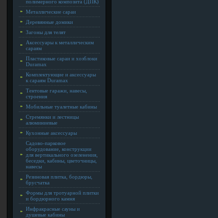
полимерного композита (ДПК)
Металлические сараи
Деревянные домики
Загоны для телят
Аксессуары к металлическим
сараям
Пластиковые сараи и хозблоки
Duramax
Комплектующие и аксессуары
к сараям Duramax
Тентовые гаражи, навесы,
строения
Мобильные туалетные кабины
Стремянки и лестницы
алюминиевые
Кухонные аксессуары
Садово-парковое
оборудование, конструкции
для вертикального озеленения,
беседки, кабины, цветочницы,
навесы
Резиновая плитка, бордюры,
брусчатка
Формы для тротуарной плитки
и бордюрного камня
Инфракрасные сауны и
душевые кабины