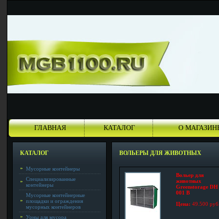
ГЛАВНАЯ
КАТАЛОГ
О МАГАЗИН
КАТАЛОГ
ВОЛЬЕРЫ ДЛЯ ЖИВОТНЫХ
Мусорные контейнеры
Вольер для
Специализированные
животных
контейнеры
Greenstorage DH
001 B
Мусорные контейнерные
площадки и ограждения
Цена:
49.500 руб
мусорных контейнеров
Урны для мусора