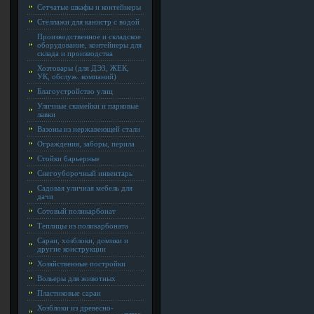
Сетчатые шкафы и контейнеры
Стеллажи для канистр с водой
Производственное и складское
оборудование, контейнеры для
склада и производства
Хозтовары (для ДЭЗ, ЖЕК,
УК, обслуж. компаний)
Благоустройство улиц
Уличные скамейки и парковые
лавки
Вазоны из нержавеющей стали
Ограждения, заборы, перила
Стойки барьерные
Снегоуборочный инвентарь
Садовая уличная мебель для
дачи
Сотовый поликарбонат
Теплицы из поликарбоната
Сараи, хозблоки, домики и
другие конструкции
Хозяйственные постройки
Вольеры для животных
Пластиковые сараи
Хозблоки из древесно-