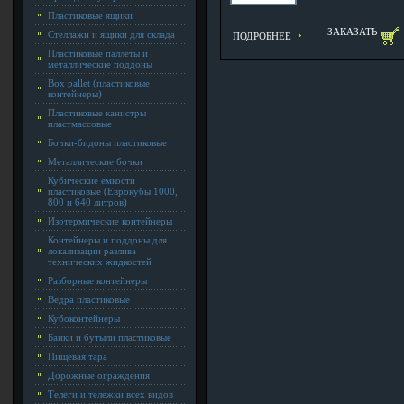
Пластиковые ящики
ЗАКАЗАТЬ
Стеллажи и ящики для склада
ПОДРОБНЕЕ
Пластиковые паллеты и
металлические поддоны
Box pallet (пластиковые
контейнеры)
Пластиковые канистры
пластмассовые
Бочки-бидоны пластиковые
Металлические бочки
Кубические емкости
пластиковые (Еврокубы 1000,
800 и 640 литров)
Изотермические контейнеры
Контейнеры и поддоны для
локализации разлива
технических жидкостей
Разборные контейнеры
Ведра пластиковые
Кубоконтейнеры
Банки и бутыли пластиковые
Пищевая тара
Дорожные ограждения
Телеги и тележки всех видов