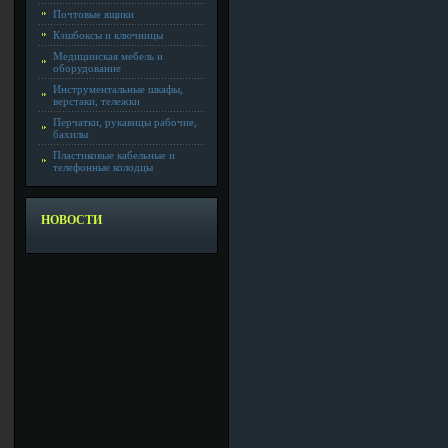
Почтовые ящики
Кэшбоксы и ключницы
Медицинская мебель и
оборудование
Инструментальные шкафы,
верстаки, тележки
Перчатки, рукавицы рабочие,
бахилы
Пластиковые кабельные и
телефонные колодцы
НОВОСТИ