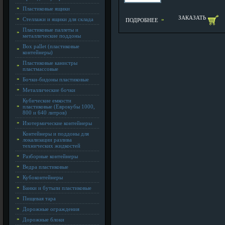
Пластиковые ящики
ЗАКАЗАТЬ
Стеллажи и ящики для склада
ПОДРОБНЕЕ
Пластиковые паллеты и
металлические поддоны
Box pallet (пластиковые
контейнеры)
Пластиковые канистры
пластмассовые
Бочки-бидоны пластиковые
Металлические бочки
Кубические емкости
пластиковые (Еврокубы 1000,
800 и 640 литров)
Изотермические контейнеры
Контейнеры и поддоны для
локализации разлива
технических жидкостей
Разборные контейнеры
Ведра пластиковые
Кубоконтейнеры
Банки и бутыли пластиковые
Пищевая тара
Дорожные ограждения
Дорожные блоки