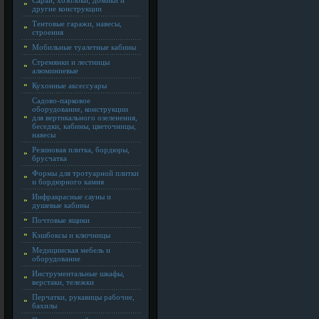
Сараи, хозблоки, домики и
другие конструкции
Тентовые гаражи, навесы,
строения
Мобильные туалетные кабины
Стремянки и лестницы
алюминиевые
Кухонные аксессуары
Садово-парковое
оборудование, конструкции
для вертикального озеленения,
беседки, кабины, цветочницы,
навесы
Резиновая плитка, бордюры,
брусчатка
Формы для тротуарной плитки
и бордюрного камня
Инфракрасные сауны и
душевые кабины
Почтовые ящики
Кэшбоксы и ключницы
Медицинская мебель и
оборудование
Инструментальные шкафы,
верстаки, тележки
Перчатки, рукавицы рабочие,
бахилы