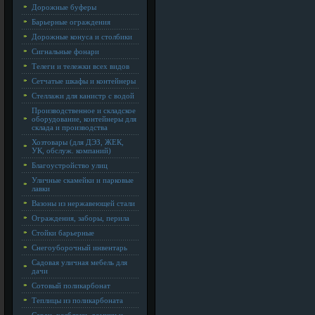
Дорожные буферы
Барьерные ограждения
Дорожные конуса и столбики
Сигнальные фонари
Телеги и тележки всех видов
Сетчатые шкафы и контейнеры
Стеллажи для канистр с водой
Производственное и складское
оборудование, контейнеры для
склада и производства
Хозтовары (для ДЭЗ, ЖЕК,
УК, обслуж. компаний)
Благоустройство улиц
Уличные скамейки и парковые
лавки
Вазоны из нержавеющей стали
Ограждения, заборы, перила
Стойки барьерные
Снегоуборочный инвентарь
Садовая уличная мебель для
дачи
Сотовый поликарбонат
Теплицы из поликарбоната