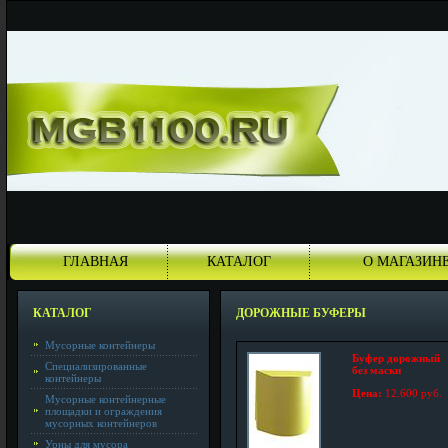
ГЛАВНАЯ
КАТАЛОГ
О МАГАЗИН
КАТАЛОГ
ДОРОЖНЫЕ БУФЕРЫ
Мусорные контейнеры
Буфер дорожный
Специализированные
без маски
контейнеры
Цена:
12.600 руб.
Мусорные контейнерные
площадки и ограждения
мусорных контейнеров
Урны для мусора