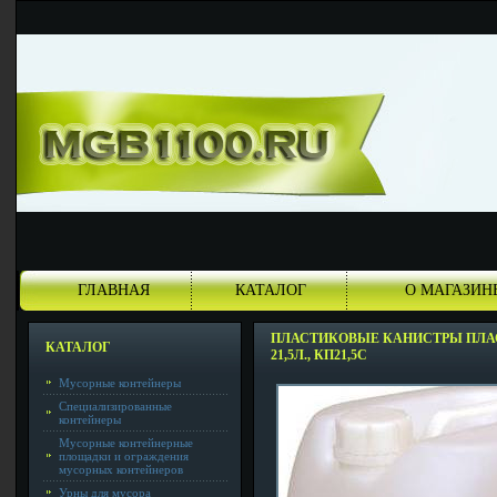
ГЛАВНАЯ
КАТАЛОГ
О МАГАЗИН
ПЛАСТИКОВЫЕ КАНИСТРЫ ПЛ
КАТАЛОГ
21,5Л., КП21,5С
Мусорные контейнеры
Специализированные
контейнеры
Мусорные контейнерные
площадки и ограждения
мусорных контейнеров
Урны для мусора