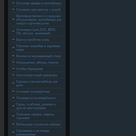
Сетчатые шкафы и контейнеры
Стеллажи для канистр с водой
Производственное и складское
оборудование, контейнеры для
склада и производства
Хозтовары (для ДЭЗ, ЖЕК,
УК, обслуж. компаний)
Благоустройство улиц
Уличные скамейки и парковые
лавки
Вазоны из нержавеющей стали
Ограждения, заборы, перила
Стойки барьерные
Снегоуборочный инвентарь
Садовая уличная мебель для
дачи
Сотовый поликарбонат
Теплицы из поликарбоната
Сараи, хозблоки, домики и
другие конструкции
Тентовые гаражи, навесы,
строения
Мобильные туалетные кабины
Стремянки и лестницы
алюминиевые