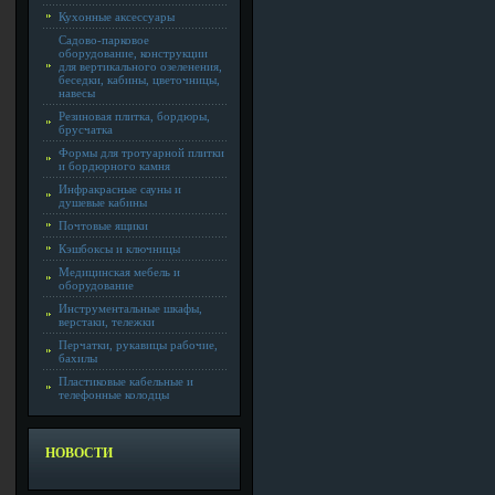
Кухонные аксессуары
Садово-парковое
оборудование, конструкции
для вертикального озеленения,
беседки, кабины, цветочницы,
навесы
Резиновая плитка, бордюры,
брусчатка
Формы для тротуарной плитки
и бордюрного камня
Инфракрасные сауны и
душевые кабины
Почтовые ящики
Кэшбоксы и ключницы
Медицинская мебель и
оборудование
Инструментальные шкафы,
верстаки, тележки
Перчатки, рукавицы рабочие,
бахилы
Пластиковые кабельные и
телефонные колодцы
НОВОСТИ