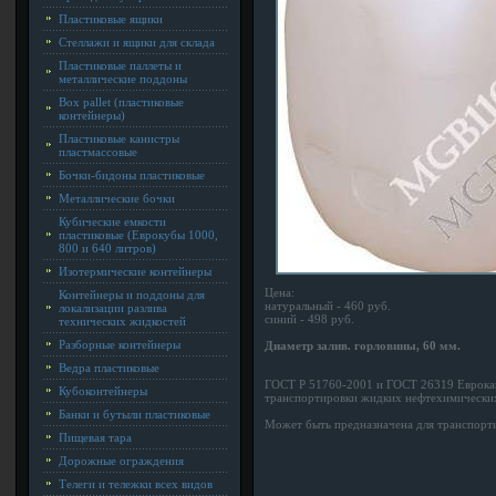
Пластиковые ящики
Стеллажи и ящики для склада
Пластиковые паллеты и
металлические поддоны
Box pallet (пластиковые
контейнеры)
Пластиковые канистры
пластмассовые
Бочки-бидоны пластиковые
Металлические бочки
Кубические емкости
пластиковые (Еврокубы 1000,
800 и 640 литров)
Изотермические контейнеры
Цена:
Контейнеры и поддоны для
натуральный - 460 руб.
локализации разлива
синий - 498 руб.
технических жидкостей
Разборные контейнеры
Диаметр залив. горловины, 60 мм.
Ведра пластиковые
ГОСТ Р 51760-2001 и ГОСТ 26319 Еврокани
Кубоконтейнеры
транспортировки жидких нефтехимических
Банки и бутыли пластиковые
Может быть предназначена для транспорти
Пищевая тара
Дорожные ограждения
Телеги и тележки всех видов