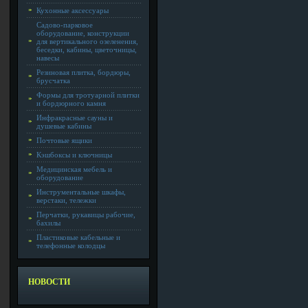
Кухонные аксессуары
Садово-парковое
оборудование, конструкции
для вертикального озеленения,
беседки, кабины, цветочницы,
навесы
Резиновая плитка, бордюры,
брусчатка
Формы для тротуарной плитки
и бордюрного камня
Инфракрасные сауны и
душевые кабины
Почтовые ящики
Кэшбоксы и ключницы
Медицинская мебель и
оборудование
Инструментальные шкафы,
верстаки, тележки
Перчатки, рукавицы рабочие,
бахилы
Пластиковые кабельные и
телефонные колодцы
НОВОСТИ