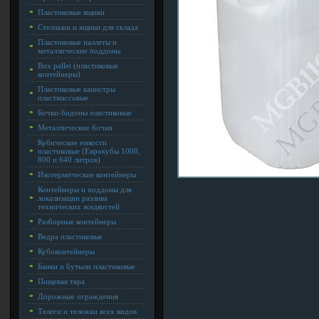
Пластиковые ящики
Стеллажи и ящики для склада
Пластиковые паллеты и
металлические поддоны
Box pallet (пластиковые
контейнеры)
Пластиковые канистры
пластмассовые
Бочки-бидоны пластиковые
Металлические бочки
Кубические емкости
пластиковые (Еврокубы 1000,
800 и 640 литров)
Изотермические контейнеры
Контейнеры и поддоны для
локализации разлива
технических жидкостей
Разборные контейнеры
Ведра пластиковые
Кубоконтейнеры
Банки и бутыли пластиковые
Пищевая тара
Дорожные ограждения
Телеги и тележки всех видов