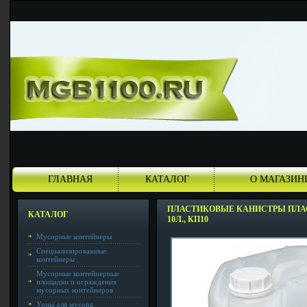
ГЛАВНАЯ
КАТАЛОГ
О МАГАЗИН
ПЛАСТИКОВЫЕ КАНИСТРЫ ПЛ
КАТАЛОГ
10Л., КП10
Мусорные контейнеры
Специализированные
контейнеры
Мусорные контейнерные
площадки и ограждения
мусорных контейнеров
Урны для мусора