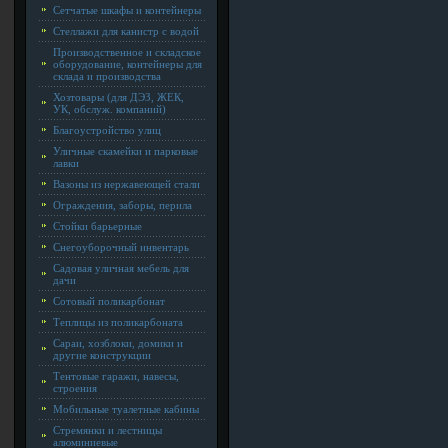
Сетчатые шкафы и контейнеры
Стеллажи для канистр с водой
Производственное и складское
оборудование, контейнеры для
склада и производства
Хозтовары (для ДЭЗ, ЖЕК,
УК, обслуж. компаний)
Благоустройство улиц
Уличные скамейки и парковые
лавки
Вазоны из нержавеющей стали
Ограждения, заборы, перила
Стойки барьерные
Снегоуборочный инвентарь
Садовая уличная мебель для
дачи
Сотовый поликарбонат
Теплицы из поликарбоната
Сараи, хозблоки, домики и
другие конструкции
Тентовые гаражи, навесы,
строения
Мобильные туалетные кабины
Стремянки и лестницы
алюминиевые