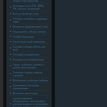
склада и производства
Хозтовары (для ДЭЗ, ЖЕК,
УК, обслуж. компаний)
Благоустройство улиц
Уличные скамейки и парковые
лавки
Вазоны из нержавеющей стали
Ограждения, заборы, перила
Стойки барьерные
Снегоуборочный инвентарь
Садовая уличная мебель для
дачи
Сотовый поликарбонат
Теплицы из поликарбоната
Сараи, хозблоки, домики и
другие конструкции
Тентовые гаражи, навесы,
строения
Мобильные туалетные кабины
Стремянки и лестницы
алюминиевые
Кухонные аксессуары
Садово-парковое
оборудование, конструкции
для вертикального озеленения,
беседки, кабины, цветочницы,