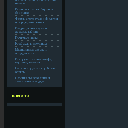
навесы
Резиновая плитка, бордюры,
брусчатка
Формы для тротуарной плитки
и бордюрного камня
Инфракрасные сауны и
душевые кабины
Почтовые ящики
Кэшбоксы и ключницы
Медицинская мебель и
оборудование
Инструментальные шкафы,
верстаки, тележки
Перчатки, рукавицы рабочие,
бахилы
Пластиковые кабельные и
телефонные колодцы
НОВОСТИ