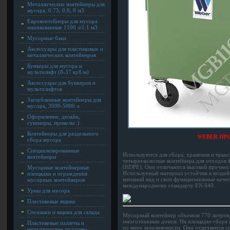
Металлические контейнеры для
мусора, 0.75, 0.8, 8 м3
Евроконтейнеры для мусора
оцинкованные 1100 л/1.1 м3
Мусорные баки
Аксессуары для пластиковых и
металлических контейнеров
Бункеры для мусора и
мультилифт (8-37 куб.м)
Аксессуары для бункеров и
мультилифтов
Заглубленные контейнеры для
мусора, 3000-5000 л.
Оформление, дизайн,
сувениры, приколы :)
Контейнеры для раздельного
WEBER ПР
сбора мусора
Специализированные
Используются для сбора, хранения и транс
контейнеры
четырехколесные контейнера для отходов 
(HDPE). Они отличаются высокой прочност
Мусорные контейнерные
Используемый материал устойчив к воздей
площадки и ограждения
внешний вид и свои функциональные качес
мусорных контейнеров
международному стандарту EN 840.
Урны для мусора
Пластиковые ящики
Стеллажи и ящики для склада
Мусорный контейнер объемом 770 литров,
многоэтажных домов. На площадке сбора м
Пластиковые паллеты и
по мере заполняемости. Они отличаются с
металлические поддоны