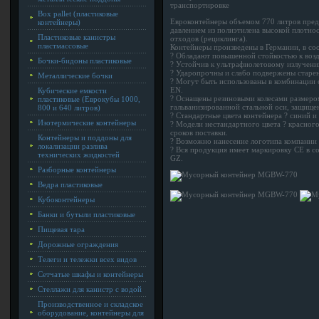
транспортировке
Box pallet (пластиковые
Евроконтейнеры объемом 770 литров пред
контейнеры)
давлением из полиэтилена высокой плотно
Пластиковые канистры
отходов (рециклинга).
пластмассовые
Контейнеры произведены в Германии, в со
? Обладают повышенной стойкостью к возд
Бочки-бидоны пластиковые
? Устойчив к ультрафиолетовому излучен
? Ударопрочны и слабо подвержены старе
Металлические бочки
? Могут быть использованы в комбинации
EN.
Кубические емкости
? Оснащены резиновыми колесами размером
пластиковые (Еврокубы 1000,
гальванизированной стальной оси, защище
800 и 640 литров)
? Стандартные цвета контейнера ? синий и
Изотермические контейнеры
? Модели нестандартного цвета ? красного
сроков поставки.
Контейнеры и поддоны для
? Возможно нанесение логотипа компании 
локализации разлива
? Вся продукция имеет маркировку CE в с
технических жидкостей
GZ.
Разборные контейнеры
Ведра пластиковые
Кубоконтейнеры
Банки и бутыли пластиковые
Пищевая тара
Дорожные ограждения
Телеги и тележки всех видов
Сетчатые шкафы и контейнеры
Стеллажи для канистр с водой
Производственное и складское
оборудование, контейнеры для