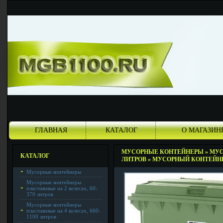
ГЛАВНАЯ
КАТАЛОГ
О МАГАЗИН
МУСОРНЫЕ КОНТЕЙНЕРЫ
»
МУС
КАТАЛОГ
ЛИТРОВ
»
МУСОРНЫЙ КОНТЕЙНЕ
Мусорные контейнеры
Мусорные контейнеры
пластиковые на 2 колесах, 60-
370 литров
Мусорные контейнеры
пластиковые на 4 колесах, 660-
1100 литров