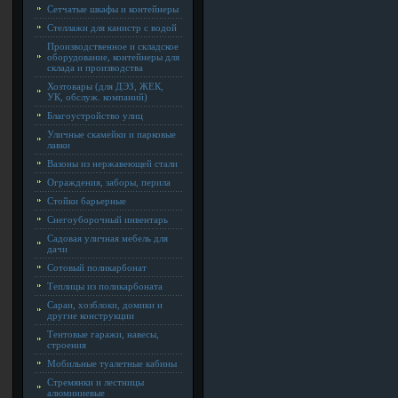
Сетчатые шкафы и контейнеры
Стеллажи для канистр с водой
Производственное и складское
оборудование, контейнеры для
склада и производства
Хозтовары (для ДЭЗ, ЖЕК,
УК, обслуж. компаний)
Благоустройство улиц
Уличные скамейки и парковые
лавки
Вазоны из нержавеющей стали
Ограждения, заборы, перила
Стойки барьерные
Снегоуборочный инвентарь
Садовая уличная мебель для
дачи
Сотовый поликарбонат
Теплицы из поликарбоната
Сараи, хозблоки, домики и
другие конструкции
Тентовые гаражи, навесы,
строения
Мобильные туалетные кабины
Стремянки и лестницы
алюминиевые