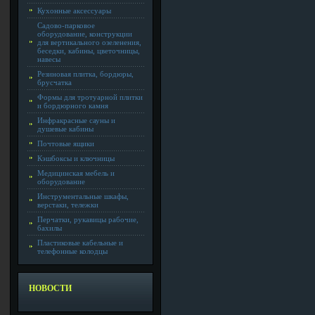
Кухонные аксессуары
Садово-парковое
оборудование, конструкции
для вертикального озеленения,
беседки, кабины, цветочницы,
навесы
Резиновая плитка, бордюры,
брусчатка
Формы для тротуарной плитки
и бордюрного камня
Инфракрасные сауны и
душевые кабины
Почтовые ящики
Кэшбоксы и ключницы
Медицинская мебель и
оборудование
Инструментальные шкафы,
верстаки, тележки
Перчатки, рукавицы рабочие,
бахилы
Пластиковые кабельные и
телефонные колодцы
НОВОСТИ