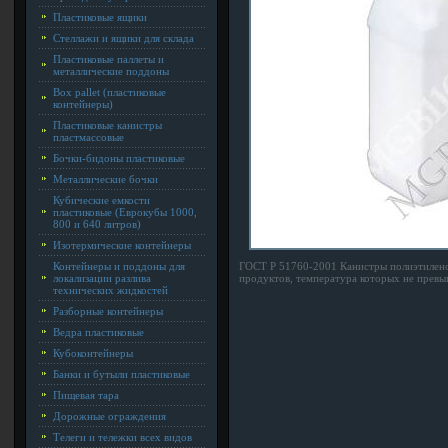
Пластиковые ящики
Стеллажи и ящики для склада
Пластиковые паллеты и
металлические поддоны
Box pallet (пластиковые
контейнеры)
Пластиковые канистры
пластмассовые
Бочки-бидоны пластиковые
Металлические бочки
Кубические емкости
пластиковые (Еврокубы 1000,
800 и 640 литров)
Изотермические контейнеры
Контейнеры и поддоны для
ГОСТ Р 51760-2001 Канистры полиэтилено
локализации разлива
продуктов, температура которых не превы
технических жидкостей
Разборные контейнеры
Ведра пластиковые
Кубоконтейнеры
Банки и бутыли пластиковые
Пищевая тара
Дорожные ограждения
Телеги и тележки всех видов