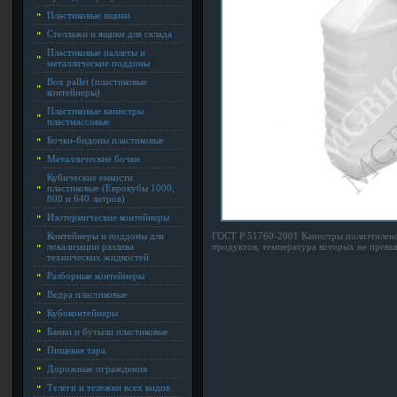
Пластиковые ящики
Стеллажи и ящики для склада
Пластиковые паллеты и
металлические поддоны
Box pallet (пластиковые
контейнеры)
Пластиковые канистры
пластмассовые
Бочки-бидоны пластиковые
Металлические бочки
Кубические емкости
пластиковые (Еврокубы 1000,
800 и 640 литров)
Изотермические контейнеры
Контейнеры и поддоны для
ГОСТ Р 51760-2001 Канистры полиэтилено
локализации разлива
продуктов, температура которых не превы
технических жидкостей
Разборные контейнеры
Ведра пластиковые
Кубоконтейнеры
Банки и бутыли пластиковые
Пищевая тара
Дорожные ограждения
Телеги и тележки всех видов