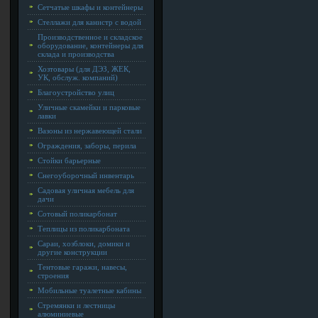
Сетчатые шкафы и контейнеры
Стеллажи для канистр с водой
Производственное и складское
оборудование, контейнеры для
склада и производства
Хозтовары (для ДЭЗ, ЖЕК,
УК, обслуж. компаний)
Благоустройство улиц
Уличные скамейки и парковые
лавки
Вазоны из нержавеющей стали
Ограждения, заборы, перила
Стойки барьерные
Снегоуборочный инвентарь
Садовая уличная мебель для
дачи
Сотовый поликарбонат
Теплицы из поликарбоната
Сараи, хозблоки, домики и
другие конструкции
Тентовые гаражи, навесы,
строения
Мобильные туалетные кабины
Стремянки и лестницы
алюминиевые