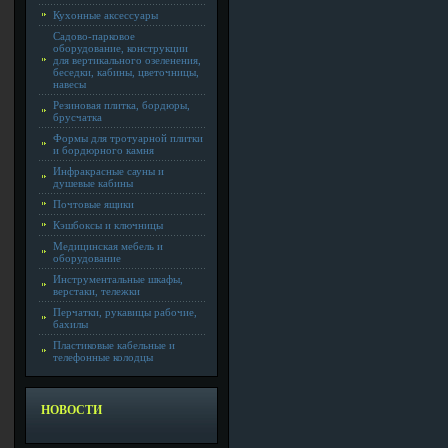
Кухонные аксессуары
Садово-парковое
оборудование, конструкции
для вертикального озеленения,
беседки, кабины, цветочницы,
навесы
Резиновая плитка, бордюры,
брусчатка
Формы для тротуарной плитки
и бордюрного камня
Инфракрасные сауны и
душевые кабины
Почтовые ящики
Кэшбоксы и ключницы
Медицинская мебель и
оборудование
Инструментальные шкафы,
верстаки, тележки
Перчатки, рукавицы рабочие,
бахилы
Пластиковые кабельные и
телефонные колодцы
НОВОСТИ