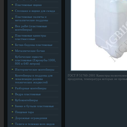
Пластиковые ящики
Стеллажи и ящики для склада
Пластиковые паллеты и
металлические поддоны
Box pallet (пластиковые
контейнеры)
Пластиковые канистры
пластмассовые
Бочки-бидоны пластиковые
Металлические бочки
Кубические емкости
пластиковые (Еврокубы 1000,
800 и 640 литров)
Изотермические контейнеры
Контейнеры и поддоны для
ГОСТ Р 51760-2001 Канистры полиэтилено
локализации разлива
продуктов, температура которых не превы
технических жидкостей
Разборные контейнеры
Ведра пластиковые
Кубоконтейнеры
Банки и бутыли пластиковые
Пищевая тара
Дорожные ограждения
Телеги и тележки всех видов