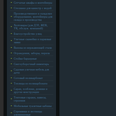
Сетчатые шкафы и контейнеры
Стеллажи для канистр с водой
Производственное и складское
оборудование, контейнеры для
склада и производства
Хозтовары (для ДЭЗ, ЖЕК,
УК, обслуж. компаний)
Благоустройство улиц
Уличные скамейки и парковые
лавки
Вазоны из нержавеющей стали
Ограждения, заборы, перила
Стойки барьерные
Снегоуборочный инвентарь
Садовая уличная мебель для
дачи
Сотовый поликарбонат
Теплицы из поликарбоната
Сараи, хозблоки, домики и
другие конструкции
Тентовые гаражи, навесы,
строения
Мобильные туалетные кабины
Стремянки и лестницы
алюминиевые