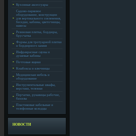
Кухонные аксессуары
Садово-парковое
оборудование, конструкции
для вертикального озеленения,
беседки, кабины, цветочницы,
навесы
Резиновая плитка, бордюры,
брусчатка
Формы для тротуарной плитки
и бордюрного камня
Инфракрасные сауны и
душевые кабины
Почтовые ящики
Кэшбоксы и ключницы
Медицинская мебель и
оборудование
Инструментальные шкафы,
верстаки, тележки
Перчатки, рукавицы рабочие,
бахилы
Пластиковые кабельные и
телефонные колодцы
НОВОСТИ