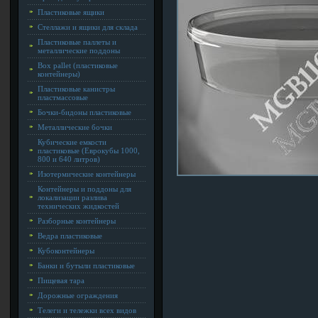
Пластиковые ящики
Стеллажи и ящики для склада
Пластиковые паллеты и
металлические поддоны
Box pallet (пластиковые
контейнеры)
Пластиковые канистры
пластмассовые
Бочки-бидоны пластиковые
Металлические бочки
Кубические емкости
пластиковые (Еврокубы 1000,
800 и 640 литров)
Изотермические контейнеры
Контейнеры и поддоны для
локализации разлива
технических жидкостей
Разборные контейнеры
Ведра пластиковые
Кубоконтейнеры
Банки и бутыли пластиковые
Пищевая тара
Дорожные ограждения
Телеги и тележки всех видов