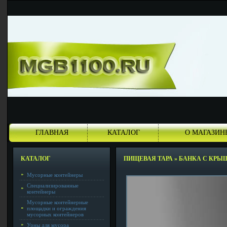
ГЛАВНАЯ
КАТАЛОГ
О МАГАЗИН
КАТАЛОГ
ПИЩЕВАЯ ТАРА
»
БАНКА С КРЫШК
Мусорные контейнеры
Специализированные
контейнеры
Мусорные контейнерные
площадки и ограждения
мусорных контейнеров
Урны для мусора