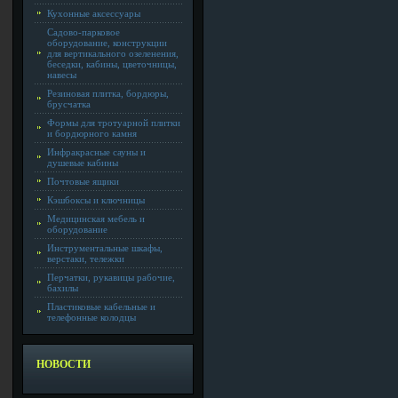
Кухонные аксессуары
Садово-парковое
оборудование, конструкции
для вертикального озеленения,
беседки, кабины, цветочницы,
навесы
Резиновая плитка, бордюры,
брусчатка
Формы для тротуарной плитки
и бордюрного камня
Инфракрасные сауны и
душевые кабины
Почтовые ящики
Кэшбоксы и ключницы
Медицинская мебель и
оборудование
Инструментальные шкафы,
верстаки, тележки
Перчатки, рукавицы рабочие,
бахилы
Пластиковые кабельные и
телефонные колодцы
НОВОСТИ