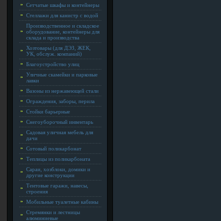
Сетчатые шкафы и контейнеры
Стеллажи для канистр с водой
Производственное и складское
оборудование, контейнеры для
склада и производства
Хозтовары (для ДЭЗ, ЖЕК,
УК, обслуж. компаний)
Благоустройство улиц
Уличные скамейки и парковые
лавки
Вазоны из нержавеющей стали
Ограждения, заборы, перила
Стойки барьерные
Снегоуборочный инвентарь
Садовая уличная мебель для
дачи
Сотовый поликарбонат
Теплицы из поликарбоната
Сараи, хозблоки, домики и
другие конструкции
Тентовые гаражи, навесы,
строения
Мобильные туалетные кабины
Стремянки и лестницы
алюминиевые