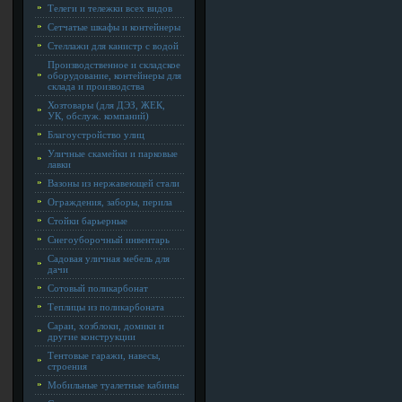
Телеги и тележки всех видов
Сетчатые шкафы и контейнеры
Стеллажи для канистр с водой
Производственное и складское
оборудование, контейнеры для
склада и производства
Хозтовары (для ДЭЗ, ЖЕК,
УК, обслуж. компаний)
Благоустройство улиц
Уличные скамейки и парковые
лавки
Вазоны из нержавеющей стали
Ограждения, заборы, перила
Стойки барьерные
Снегоуборочный инвентарь
Садовая уличная мебель для
дачи
Сотовый поликарбонат
Теплицы из поликарбоната
Сараи, хозблоки, домики и
другие конструкции
Тентовые гаражи, навесы,
строения
Мобильные туалетные кабины