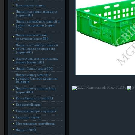
Пластиковые ящики
Ящики под овощи и фрукты
(серия 100)
Ящики для колбасно-мясной и
рыбной продукции (серия
200)
Ящики для молочной
продукции (серия 300)
Ящики для хлебобулочных и
других видов производств
(серия 400)
Аксессуары для пластиковых
ящиков (серия 500)
Ящики Futura (серия 600)
Ящики универсальный с
ручками. Система хранения
ROXBOX
Ящики универсальные Евро
(серия 800)
Контейнеры системы KLT
Евроконтейнеры
Евроконтейнеры с крышкой
Складные ящики
Многоцелевые контейнеры
Ящики ENKO