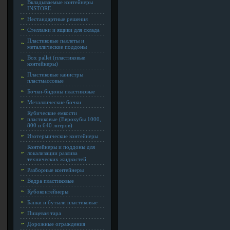
Вкладываемые контейнеры
INSTORE
Нестандартные решения
Стеллажи и ящики для склада
Пластиковые паллеты и
металлические поддоны
Box pallet (пластиковые
контейнеры)
Пластиковые канистры
пластмассовые
Бочки-бидоны пластиковые
Металлические бочки
Кубические емкости
пластиковые (Еврокубы 1000,
800 и 640 литров)
Изотермические контейнеры
Контейнеры и поддоны для
локализации разлива
технических жидкостей
Разборные контейнеры
Ведра пластиковые
Кубоконтейнеры
Банки и бутыли пластиковые
Пищевая тара
Дорожные ограждения