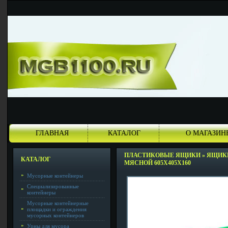
ГЛАВНАЯ
КАТАЛОГ
О МАГАЗИН
ПЛАСТИКОВЫЕ ЯЩИКИ
»
ЯЩИКИ
КАТАЛОГ
МЯСНОЙ 605X405X160
Мусорные контейнеры
Специализированные
контейнеры
Мусорные контейнерные
площадки и ограждения
мусорных контейнеров
Урны для мусора