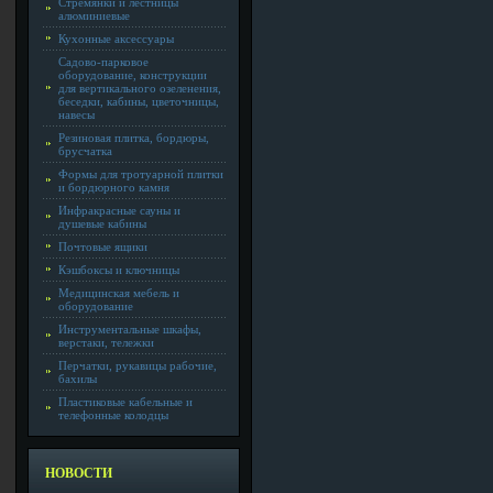
Стремянки и лестницы
алюминиевые
Кухонные аксессуары
Садово-парковое
оборудование, конструкции
для вертикального озеленения,
беседки, кабины, цветочницы,
навесы
Резиновая плитка, бордюры,
брусчатка
Формы для тротуарной плитки
и бордюрного камня
Инфракрасные сауны и
душевые кабины
Почтовые ящики
Кэшбоксы и ключницы
Медицинская мебель и
оборудование
Инструментальные шкафы,
верстаки, тележки
Перчатки, рукавицы рабочие,
бахилы
Пластиковые кабельные и
телефонные колодцы
НОВОСТИ