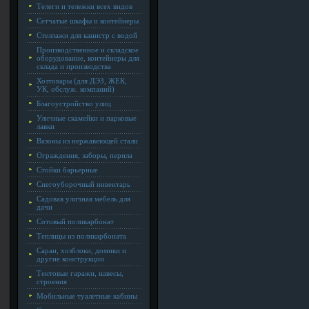
Телеги и тележки всех видов
Сетчатые шкафы и контейнеры
Стеллажи для канистр с водой
Производственное и складское
оборудование, контейнеры для
склада и производства
Хозтовары (для ДЭЗ, ЖЕК,
УК, обслуж. компаний)
Благоустройство улиц
Уличные скамейки и парковые
лавки
Вазоны из нержавеющей стали
Ограждения, заборы, перила
Стойки барьерные
Снегоуборочный инвентарь
Садовая уличная мебель для
дачи
Сотовый поликарбонат
Теплицы из поликарбоната
Сараи, хозблоки, домики и
другие конструкции
Тентовые гаражи, навесы,
строения
Мобильные туалетные кабины