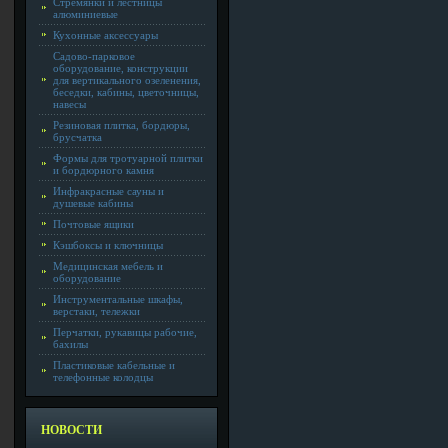
Стремянки и лестницы
алюминиевые
Кухонные аксессуары
Садово-парковое
оборудование, конструкции
для вертикального озеленения,
беседки, кабины, цветочницы,
навесы
Резиновая плитка, бордюры,
брусчатка
Формы для тротуарной плитки
и бордюрного камня
Инфракрасные сауны и
душевые кабины
Почтовые ящики
Кэшбоксы и ключницы
Медицинская мебель и
оборудование
Инструментальные шкафы,
верстаки, тележки
Перчатки, рукавицы рабочие,
бахилы
Пластиковые кабельные и
телефонные колодцы
НОВОСТИ