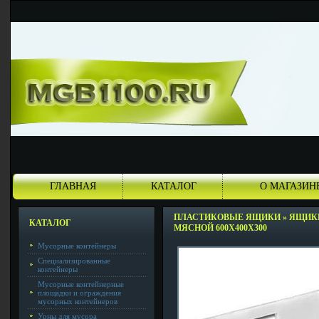
ГЛАВНАЯ
КАТАЛОГ
О МАГАЗИН
ПЛАСТИКОВЫЕ ЯЩИКИ
»
ЯЩИКИ
КАТАЛОГ
МЯСНОЙ 600Х400Х300
Мусорные контейнеры
Специализированные
контейнеры
Мусорные контейнерные
площадки и ограждения
мусорных контейнеров
Урны для мусора