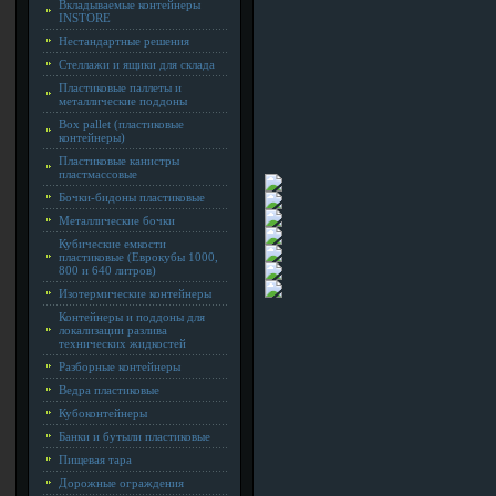
Вкладываемые контейнеры
INSTORE
Нестандартные решения
Стеллажи и ящики для склада
Пластиковые паллеты и
металлические поддоны
Box pallet (пластиковые
контейнеры)
Пластиковые канистры
пластмассовые
Бочки-бидоны пластиковые
Металлические бочки
Кубические емкости
пластиковые (Еврокубы 1000,
800 и 640 литров)
Изотермические контейнеры
Контейнеры и поддоны для
локализации разлива
технических жидкостей
Разборные контейнеры
Ведра пластиковые
Кубоконтейнеры
Банки и бутыли пластиковые
Пищевая тара
Дорожные ограждения