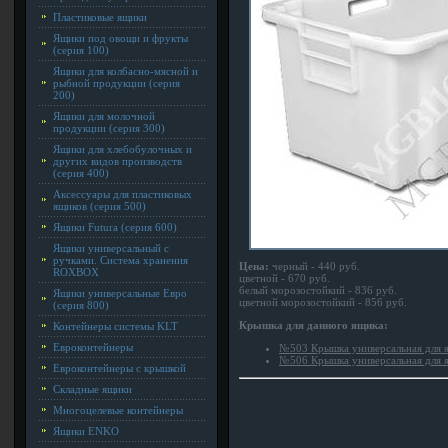
Пластиковые ящики
Ящики под овощи и фрукты
(серия 100)
Ящики для колбасно-мясной и
рыбной продукции (серия
200)
Ящики для молочной
продукции (серия 300)
Ящики для хлебобулочных и
других видов производств
(серия 400)
Аксессуары для пластиковых
ящиков (серия 500)
Ящики Futura (серия 600)
Ящики универсальный с
ручками. Система хранения
Цена:
черный - 440 руб.
ROXBOX
цветной - 670 руб.
белый морозостойкий - 836 руб.
Ящики универсальные Евро
цветной морозостойкий - 856 руб.
(серия 800)
Крышка для данного ящика:
Контейнеры системы KLT
Евроконтейнеры
№503 Крышка универсальная для 
№506 Крышка универсальная для 
Евроконтейнеры с крышкой
Складные ящики
Многоцелевые контейнеры
Ящики ENKO