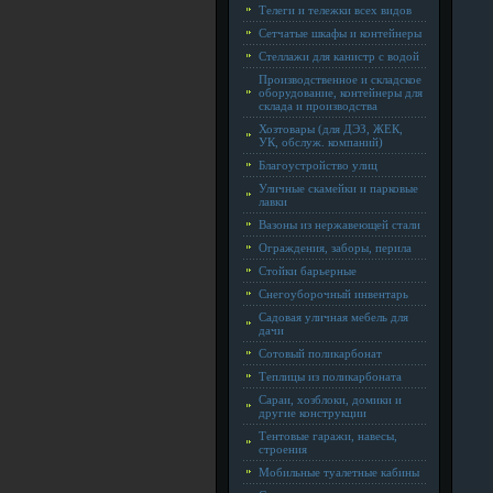
Телеги и тележки всех видов
Сетчатые шкафы и контейнеры
Стеллажи для канистр с водой
Производственное и складское
оборудование, контейнеры для
склада и производства
Хозтовары (для ДЭЗ, ЖЕК,
УК, обслуж. компаний)
Благоустройство улиц
Уличные скамейки и парковые
лавки
Вазоны из нержавеющей стали
Ограждения, заборы, перила
Стойки барьерные
Снегоуборочный инвентарь
Садовая уличная мебель для
дачи
Сотовый поликарбонат
Теплицы из поликарбоната
Сараи, хозблоки, домики и
другие конструкции
Тентовые гаражи, навесы,
строения
Мобильные туалетные кабины