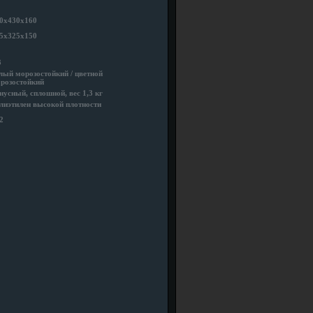
0x430x160
5x325x150
3
лый морозостойкий / цветной
розостойкий
нусный, сплошной, вес 1,3 кг
лиэтилен высокой плотности
2