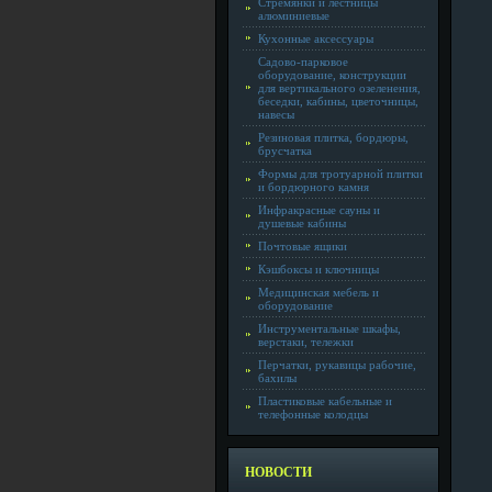
Стремянки и лестницы
алюминиевые
Кухонные аксессуары
Садово-парковое
оборудование, конструкции
для вертикального озеленения,
беседки, кабины, цветочницы,
навесы
Резиновая плитка, бордюры,
брусчатка
Формы для тротуарной плитки
и бордюрного камня
Инфракрасные сауны и
душевые кабины
Почтовые ящики
Кэшбоксы и ключницы
Медицинская мебель и
оборудование
Инструментальные шкафы,
верстаки, тележки
Перчатки, рукавицы рабочие,
бахилы
Пластиковые кабельные и
телефонные колодцы
НОВОСТИ