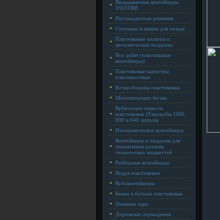
Вкладываемые контейнеры
INSTORE
Нестандартные решения
Стеллажи и ящики для склада
Пластиковые паллеты и
металлические поддоны
Box pallet (пластиковые
контейнеры)
Пластиковые канистры
пластмассовые
Бочки-бидоны пластиковые
Металлические бочки
Кубические емкости
пластиковые (Еврокубы 1000,
800 и 640 литров)
Изотермические контейнеры
Контейнеры и поддоны для
локализации разлива
технических жидкостей
Разборные контейнеры
Ведра пластиковые
Кубоконтейнеры
Банки и бутыли пластиковые
Пищевая тара
Дорожные ограждения