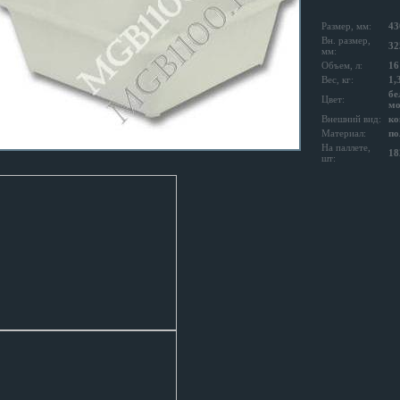
Размер, мм:
43
Вн. размер,
32
мм:
Объем, л:
16
Вес, кг:
1,
бе
Цвет:
мо
Внешний вид:
ко
Материал:
по
На паллете,
18
шт: