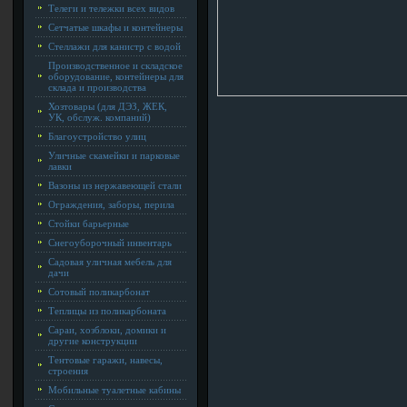
Телеги и тележки всех видов
Сетчатые шкафы и контейнеры
Стеллажи для канистр с водой
Производственное и складское
оборудование, контейнеры для
склада и производства
Хозтовары (для ДЭЗ, ЖЕК,
УК, обслуж. компаний)
Благоустройство улиц
Уличные скамейки и парковые
лавки
Вазоны из нержавеющей стали
Ограждения, заборы, перила
Стойки барьерные
Снегоуборочный инвентарь
Садовая уличная мебель для
дачи
Сотовый поликарбонат
Теплицы из поликарбоната
Сараи, хозблоки, домики и
другие конструкции
Тентовые гаражи, навесы,
строения
Мобильные туалетные кабины