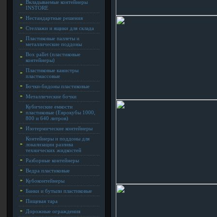
Вкладываемые контейнеры
INSTORE
Нестандартные решения
Стеллажи и ящики для склада
Пластиковые паллеты и
металлические поддоны
Box pallet (пластиковые
контейнеры)
Пластиковые канистры
пластмассовые
Бочки-бидоны пластиковые
Металлические бочки
Кубические емкости
пластиковые (Еврокубы 1000,
800 и 640 литров)
Изотермические контейнеры
Контейнеры и поддоны для
локализации разлива
технических жидкостей
Разборные контейнеры
Ведра пластиковые
Кубоконтейнеры
Банки и бутыли пластиковые
Пищевая тара
Дорожные ограждения