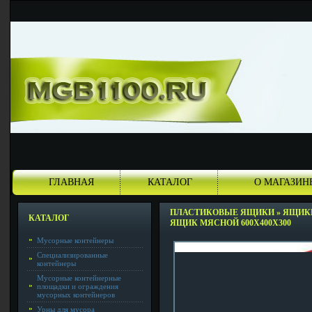
ГЛАВНАЯ
КАТАЛОГ
О МАГАЗИН
ПЛАСТИКОВЫЕ ЯЩИКИ
»
ЯЩИКИ
КАТАЛОГ
ЯЩИК МЯСНОЙ 600Х400Х300
Мусорные контейнеры
Специализированные
контейнеры
Мусорные контейнерные
площадки и ограждения
мусорных контейнеров
Урны для мусора