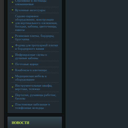
Стремянки и лестницы
алюминиевые
Кухонные аксессуары
Садово-парковое
оборудование, конструкции
для вертикального озеленения,
беседки, кабины, цветочницы,
навесы
Резиновая плитка, бордюры,
брусчатка
Формы для тротуарной плитки
и бордюрного камня
Инфракрасные сауны и
душевые кабины
Почтовые ящики
Кэшбоксы и ключницы
Медицинская мебель и
оборудование
Инструментальные шкафы,
верстаки, тележки
Перчатки, рукавицы рабочие,
бахилы
Пластиковые кабельные и
телефонные колодцы
НОВОСТИ