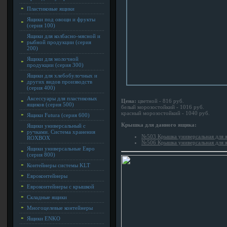
Пластиковые ящики
Ящики под овощи и фрукты
(серия 100)
Ящики для колбасно-мясной и
рыбной продукции (серия
200)
Ящики для молочной
продукции (серия 300)
Ящики для хлебобулочных и
других видов производств
(серия 400)
Аксессуары для пластиковых
Цена:
цветной - 816 руб.
ящиков (серия 500)
белый морозостойкий - 1016 руб.
красный морозостойкий - 1040 руб.
Ящики Futura (серия 600)
Крышка для данного ящика:
Ящики универсальный с
ручками. Система хранения
№503 Крышка универсальная для 
ROXBOX
№506 Крышка универсальная для 
Ящики универсальные Евро
(серия 800)
Контейнеры системы KLT
Евроконтейнеры
Евроконтейнеры с крышкой
Складные ящики
Многоцелевые контейнеры
Ящики ENKO